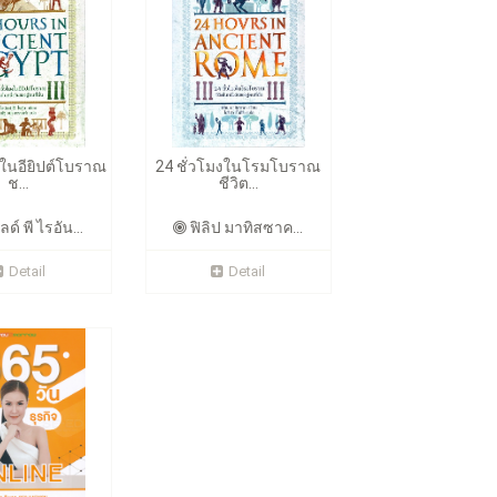
งในอียิปต์โบราณ
24 ชั่วโมงในโรมโบราณ
ช...
ชีวิต...
ด์ พี ไรอัน...
ฟิลิป มาทิสซาค...
Detail
Detail