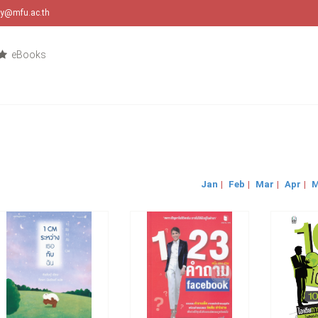
ary@mfu.ac.th
eBooks
Jan
|
Feb
|
Mar
|
Apr
|
M