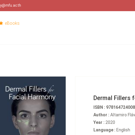
ary@mfu.ac.th
eBooks
Dermal Fillers 
ISBN : 97816472400
Author :
Altamiro Fláv
Year :
2020
Language :
English