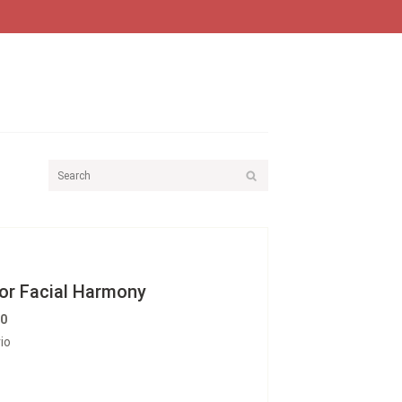
for Facial Harmony
80
io