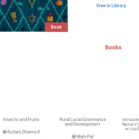
View in Library
Book
Books
Insects and Fruits
Rural Local Governance
สยามมหก
and Development
วัฒนธรรม
ความเ
Butani, Dhamo K
Mahi Pal