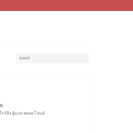
80
 โรว์ลิ่ง ผู้แปล พลอย โจนล์