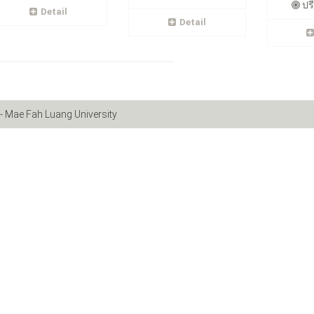
ปรี
Detail
Detail
- Mae Fah Luang University