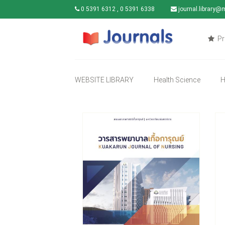
0 5391 6312 , 0 5391 6338
journal.library@
Pr
WEBSITE LIBRARY
Health Science
H