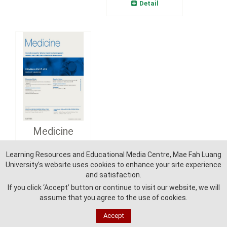
Detail
Medicine
Learning Resources and Educational Media Centre, Mae Fah Luang
Detail
University’s website uses cookies to enhance your site experience
and satisfaction.
If you click ‘Accept’ button or continue to visit our website, we will
assume that you agree to the use of cookies.
Accept
Learning Reources and Education Media Centre - Mae Fah Luang University