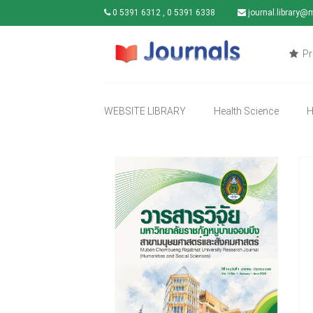
0 5391 6312 , 0 5391 6338
journal.library@
Pr
WEBSITE LIBRARY
Health Science
H