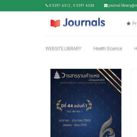
0 5391 6312 , 0 5391 6338
journal.library@
Pr
WEBSITE LIBRARY
Health Science
H