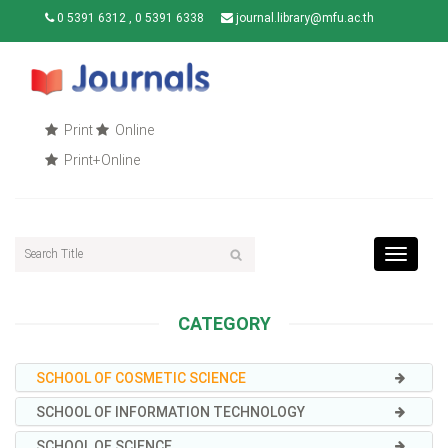
0 5391 6312 , 0 5391 6338
journal.library@mfu.ac.th
Print
Online
Print+Online
Toggle
navigat
CATEGORY
SCHOOL OF COSMETIC SCIENCE
SCHOOL OF INFORMATION TECHNOLOGY
SCHOOL OF SCIENCE