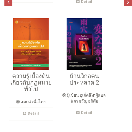
Detail
ความรู้เบื้องต้น
บ้านวิกลคน
เกี่ยวกับกฎหมาย
ประหลาด 2
ทั่วไป
ผู้เขียน อุเก็ตสึ\nผู้แปล
ฉัตรขวัญ อดิศัย
สมยศ เชื้อไทย
Detail
Detail