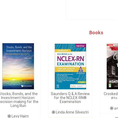
Books
Stocks, Bonds, and the
Saunders Q & A Review
Crooked 
Investment Horizon:
for the NCLEX-RN®
ตระ
ecision-making for the
Examination
Long Run
อก
Linda Anne Silvestri
Levy Haim