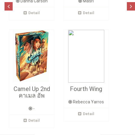
Danna Carson
Masri
Detail
Detail
Camel Up 2nd
Fourth Wing
คาเมล อัพ
Rebecca Yarros
-
Detail
Detail