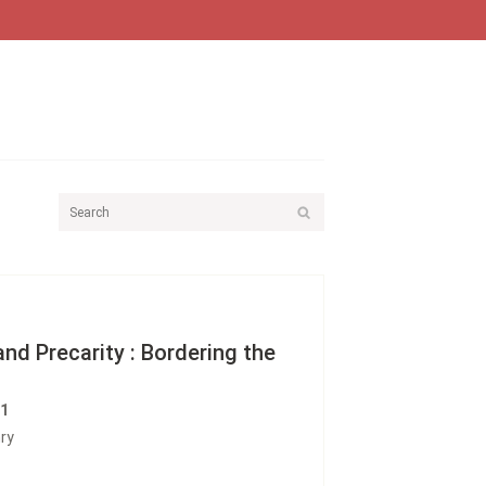
nd Precarity : Bordering the
61
ry