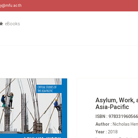
ary@mfu.ac.th
eBooks
Asylum, Work, a
Asia-Pacific
ISBN : 97833196056
Author :
Nicholas Hen
Year :
2018