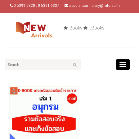
0 5391 6320 , 0 5391 6337
acquisition_library@mfu.ac.th
Books
eBooks
Toggle
navigat