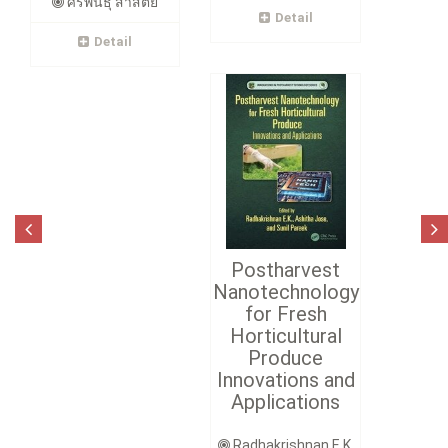
ศิริพันธุ์ สาสัตย์
Detail
Detail
Postharvest
Nanotechnology
for Fresh
Horticultural
Produce
Innovations and
Applications
Radhakrishnan E.K.