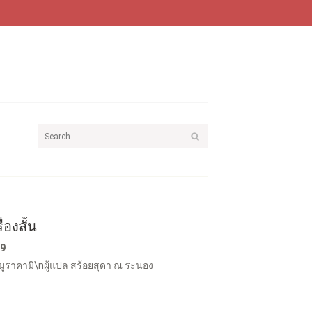
่องสั้น
99
กิ มูราคามิ\nผู้แปล สร้อยสุดา ณ ระนอง