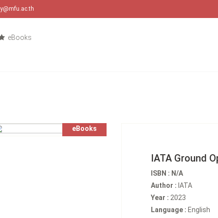
ary@mfu.ac.th
eBooks
eBooks
IATA Ground O
ISBN : N/A
Author :
IATA
Year :
2023
Language :
English