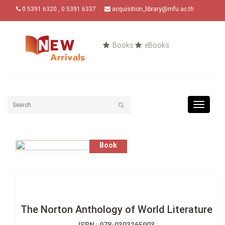
0 5391 6320 , 0 5391 6337
acquisition_library@mfu.ac.th
Books
eBooks
Toggle
navigat
Book
The Norton Anthology of World Literature