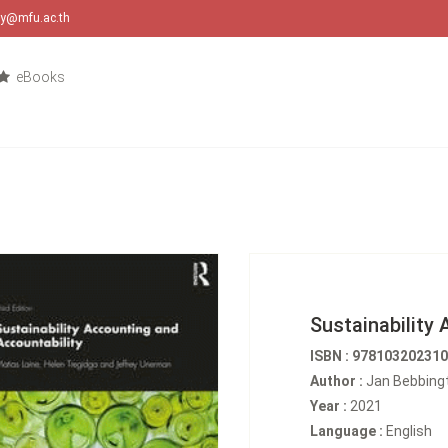
ary@mfu.ac.th
eBooks
Sustainability
ISBN : 97810320231
Author :
Jan Bebbing
Year :
2021
Language :
English