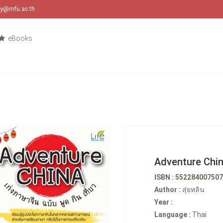
ary@mfu.ac.th
eBooks
Adventure China
ISBN : 55228400750
Author :
สุ่ยหลิน
Year :
Language :
Thai