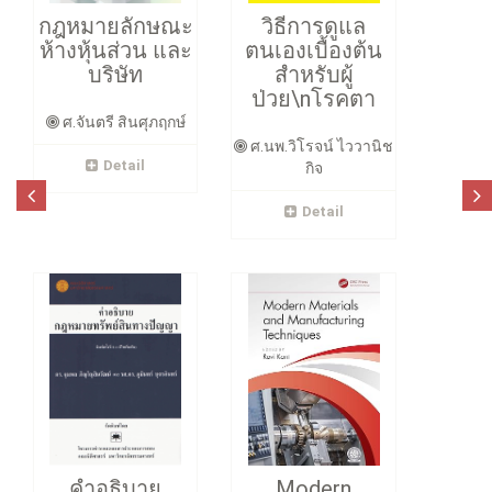
กฎหมายลักษณะ
วิธีการดูแล
ห้างหุ้นส่วน และ
ตนเองเบื้องต้น
บริษัท
สำหรับผู้
ป่วย\nโรคตา
ศ.จันตรี สินศุภฤกษ์
ศ.นพ.วิโรจน์ ไววานิช
Detail
กิจ
Detail
คำอธิบาย
Modern