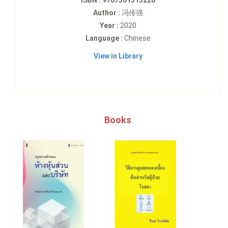
ISBN : 9787301313220
Author :
冯传强
Year :
2020
Language :
Chinese
View in Library
Books