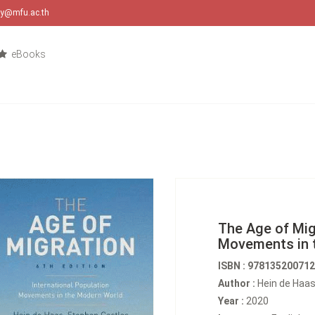
ary@mfu.ac.th
eBooks
The Age of Migr
Movements in 
ISBN : 97813520071
Author :
Hein de Haas 
Year :
2020