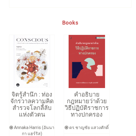
Books
จิตรู้สำนึก : ท่อง
คำอธิบาย
จักรวาลความคิด
กฎหมายว่าด้วย
สำรวจโลกลี้ลับ
วิธีปฏิบัติราชการ
แห่งตัวตน
ทางปกครอง
Annaka Harris (อันนา
ดร.ชาญชัย แสวงศักดิ์
กา แฮร์ริส)