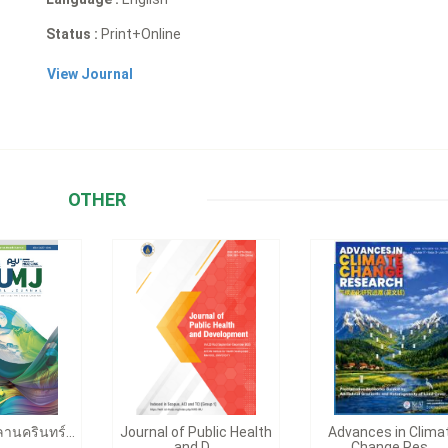
Status :
Print+Online
View Journal
OTHER
นครินทร์...
Journal of Public Health
Advances in Clima
and D...
Change Res...