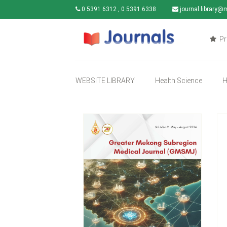
0 5391 6312 , 0 5391 6338
journal.library@
Pr
WEBSITE LIBRARY
Health Science
H