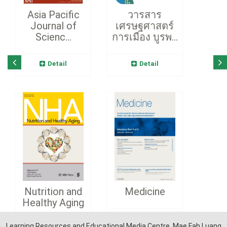
Asia Pacific
วารสาร
Journal of
เศรษฐศาสตร์
Scienc...
การเมือง บูรพ...
Detail
Detail
Nutrition and
Medicine
Healthy Aging
Detail
Learning Resources and Educational Media Centre, Mae Fah Luang