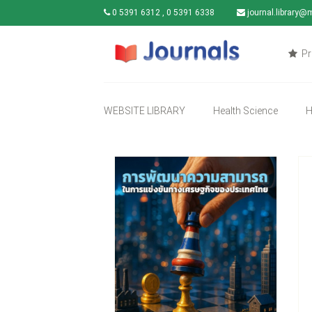
0 5391 6312 , 0 5391 6338
journal.library@
Pr
WEBSITE LIBRARY
Health Science
H