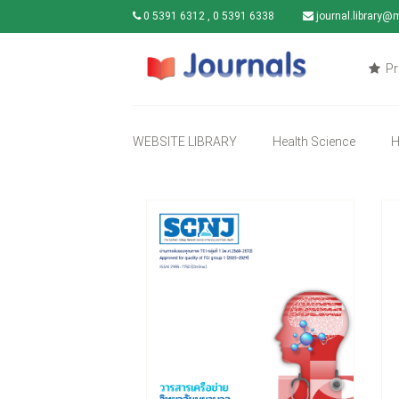
0 5391 6312 , 0 5391 6338
journal.library@
Pr
WEBSITE LIBRARY
Health Science
H